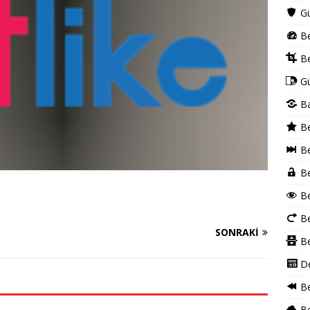
Gü
Be
Be
Gü
Ba
B
Be
Be
Be
Be
SONRAKI
Be
D
Be
B