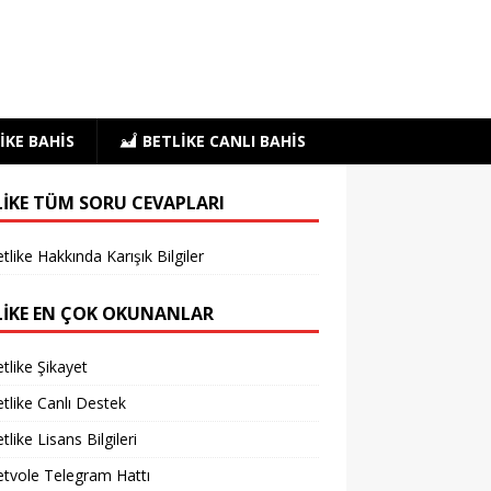
IKE BAHIS
BETLIKE CANLI BAHIS
LIKE TÜM SORU CEVAPLARI
tlike Hakkında Karışık Bilgiler
LIKE EN ÇOK OKUNANLAR
tlike Şikayet
tlike Canlı Destek
tlike Lisans Bilgileri
tvole Telegram Hattı