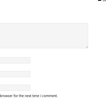
 browser for the next time I comment.